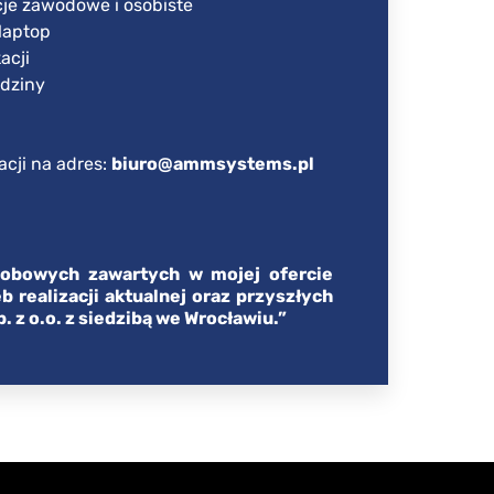
je zawodowe i osobiste
laptop
acji
odziny
acji na adres:
biuro@ammsystems.pl
obowych zawartych w mojej ofercie
 realizacji aktualnej oraz przyszłych
z o.o. z siedzibą we Wrocławiu.”