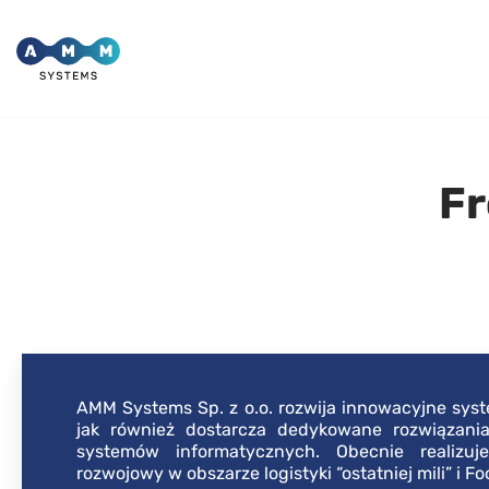
Skip
to
content
Fr
AMM Systems Sp. z o.o. rozwija innowacyjne syst
jak również dostarcza dedykowane rozwiązania
systemów informatycznych. Obecnie realizu
rozwojowy w obszarze logistyki “ostatniej mili” i Fo