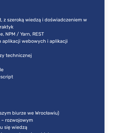
t, z szeroką wiedzą i doświadczeniem w
raktyk
me, NPM / Yarn, REST
aplikacji webowych i aplikacji
zy technicznej
le
script
naszym biurze we Wrocławiu)
o – rozwojowym
u się wiedzą